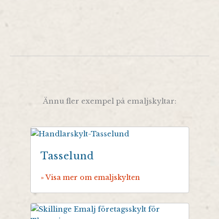
Ännu fler exempel på emaljskyltar:
Tasselund
» Visa mer om emaljskylten