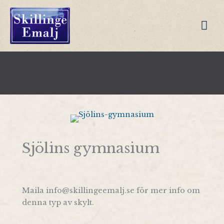
Hoppa
till
Hu
innehåll
Sjölins gymnasium
Maila info@skillingeemalj.se för mer info om
denna typ av skylt.