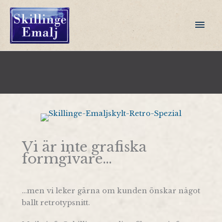
Hoppa
till
Huv
innehåll
Vi är inte grafiska
formgivare…
…men vi leker gärna om kunden önskar något
ballt retrotypsnitt.