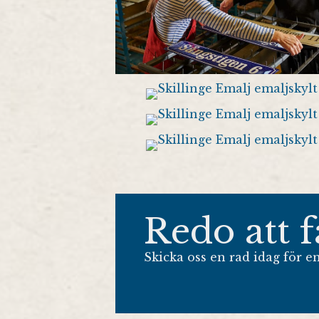
Redo att 
Skicka oss en rad idag för en 