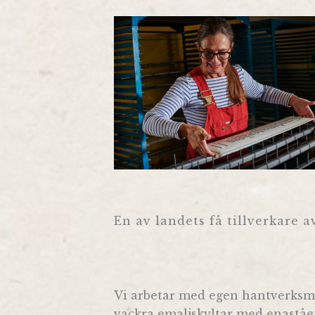
En av landets få tillverkare a
Vi arbetar med egen hantverksmä
vackra emaljskyltar med enaståend