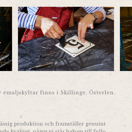
v emaljskyltar finns i Skillinge, Österlen.
ssig produktion och framställer genuint
e kvalitet, något vi står bakom till fullo