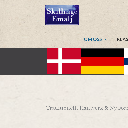
Hoppa
till
innehåll
OM OSS
KLAS
Traditionellt Hantverk & Ny Form