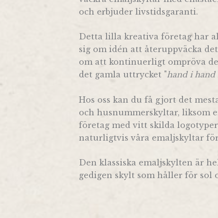
och erbjuder livstidsgaranti.
Detta lilla kreativa företag har a
sig om idén att återuppväcka det
om att kontinuerligt ompröva den
det gamla uttrycket "
hand i hand
Hos oss kan du få gjort det mest
och husnummerskyltar, liksom ema
företag med vitt skilda logotype
naturligtvis våra emaljskyltar fö
Den klassiska emaljskylten är hel
gedigen skylt som håller för sol 