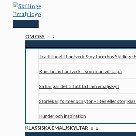
Hoppa
till
innehåll
Huvudmeny
OM OSS
Traditionellt hantverk & ny form hos Skillinge 
Känslan av hantverk – som man vill ta på
Så här går det till att ta fram emaljskylt
Storlekar, former och ytor – liten eller stor, kla
Kunder och inspiration
KLASSISKA EMALJSKYLTAR