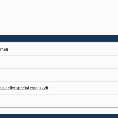
Emalj
ssisk eller special emaljskylt