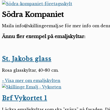
Södra Kompaniet
Maila info@skillingeemalj.se för mer info om denn
Ännu fler exempel på emaljskyltar:
St. Jakobs glass
Rosa glasskyltar, 40×80 cm.
» Visa mer om emaljskylten
Brf Vykortet 1
Läckra emaljskyltar som ska ”sväva” på fasaden. 