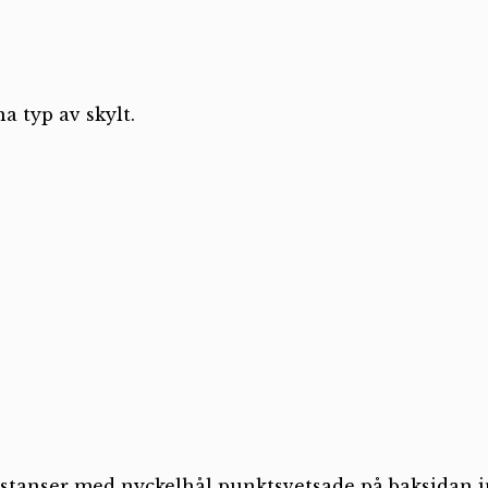
a typ av skylt.
Distanser med nyckelhål punktsvetsade på baksidan 