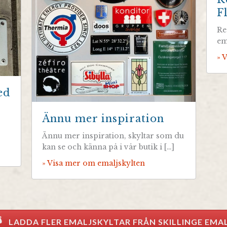
F
Re
em
» 
ed
Ännu mer inspiration
Ännu mer inspiration, skyltar som du
kan se och känna på i vår butik i […]
» Visa mer om emaljskylten
LADDA FLER EMALJSKYLTAR FRÅN SKILLINGE EMA