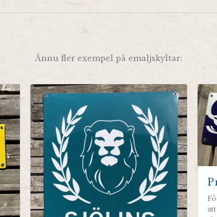
Ännu fler exempel på emaljskyltar:
P
Fö
at