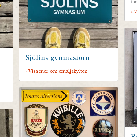
tä
» 
Sjölins gymnasium
» Visa mer om emaljskylten
R