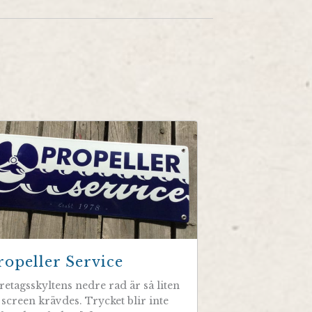
ropeller Service
retagsskyltens nedre rad är så liten
t screen krävdes. Trycket blir inte