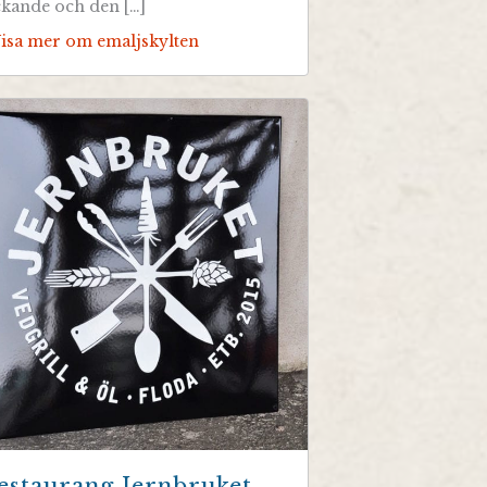
ckande och den […]
Visa mer om emaljskylten
estaurang Jernbruket,