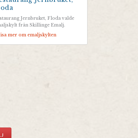
loda
staurang Jernbruket, Floda valde
aljskylt från Skillinge Emalj.
Visa mer om emaljskylten
LJ