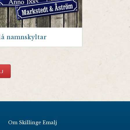
lå namnskyltar
LJ
Om Skillinge Emalj