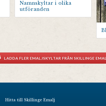
Namnskyltar i olika
utföranden
B
LADDA FLER EMALJSKYLTAR FRÅN SKILLINGE EMA
Hitta till Skillinge Emalj