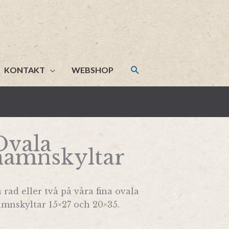
KONTAKT
WEBSHOP
Ovala
namnskyltar
 rad eller två på våra fina ovala
mnskyltar 15×27 och 20×35.