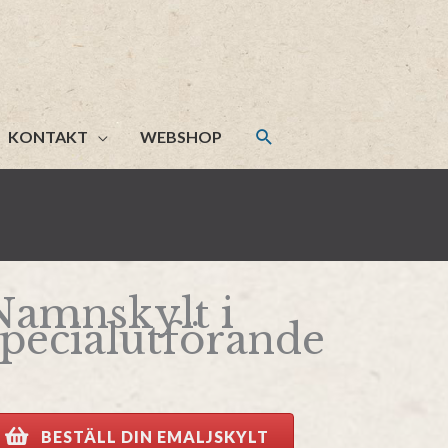
KONTAKT
WEBSHOP
Namnskylt i
specialutförande
BESTÄLL DIN EMALJSKYLT