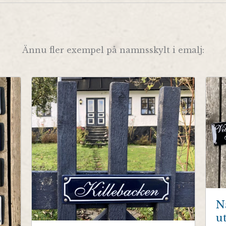
Ännu fler exempel på namnsskylt i emalj:
N
u