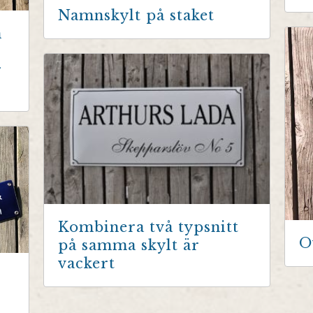
Namnskylt på staket
n
r
Kombinera två typsnitt
O
på samma skylt är
vackert