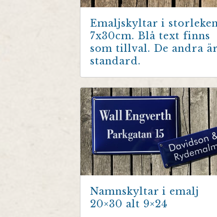
Emaljskyltar i storleke
7x30cm. Blå text finns
som tillval. De andra ä
standard.
Namnskyltar i emalj
20×30 alt 9×24