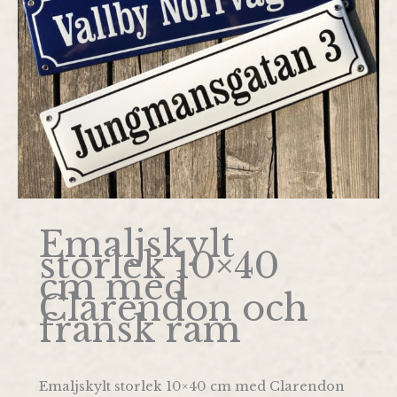
Emaljskylt
storlek 10×40
cm med
Clarendon och
fransk ram
Emaljskylt storlek 10×40 cm med Clarendon