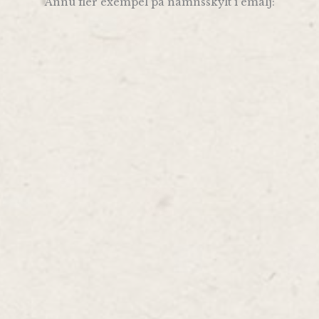
Ännu fler exempel på namnsskylt i emalj: