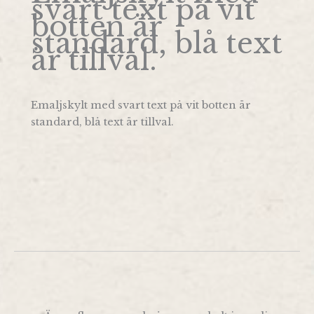
svart text på vit
botten är
standard, blå text
är tillval.
Emaljskylt med svart text på vit botten är
standard, blå text är tillval.
BESTÄLL DIN EMALJSKYLT