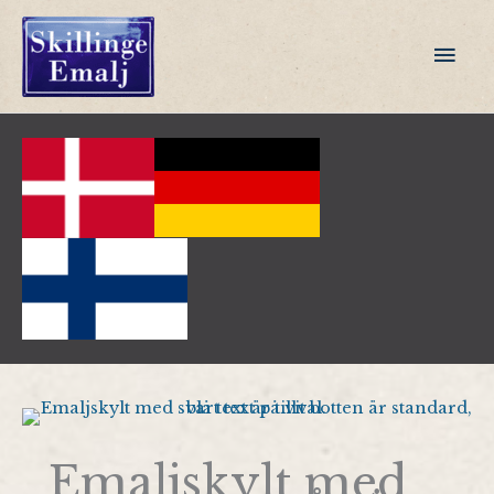
Hoppa
till
Huv
innehåll
Emaljskylt med