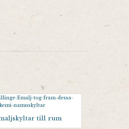
maljskyltar till rum