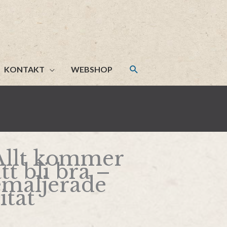
KONTAKT
WEBSHOP
Allt kommer
tt bli bra –
emaljerade
itat