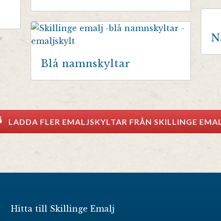
N
Blå namnskyltar
LADDA FLER EMALJSKYLTAR FRÅN SKILLINGE EMA
Hitta till Skillinge Emalj