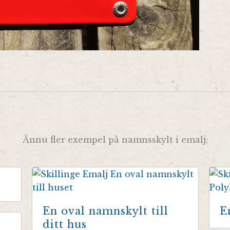
Ännu fler exempel på namnsskylt i emalj:
En oval namnskylt till
E
ditt hus